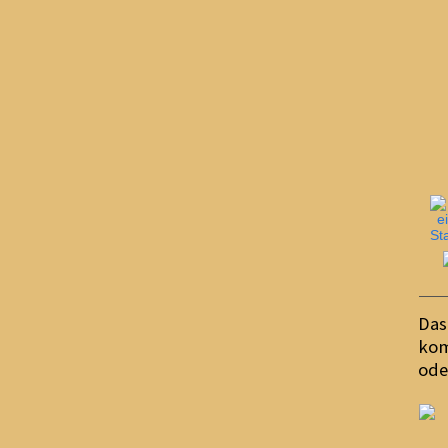
Das
kom
ode