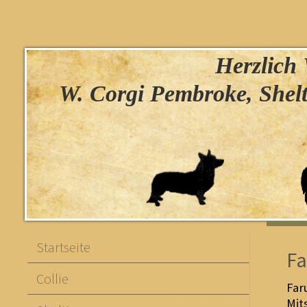
Herzlich W
W. Corgi Pembroke, Shelt
Startseite
Fa
Collie
Far
Mit