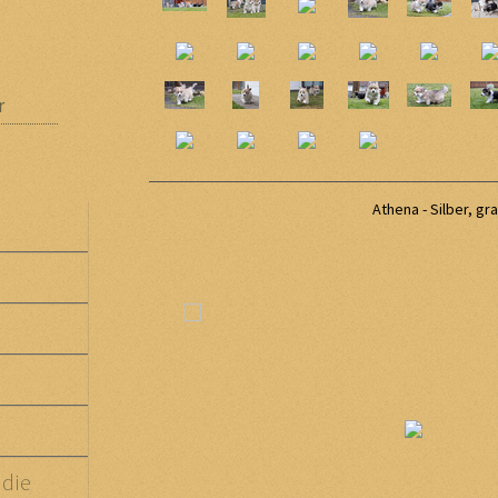
r
Athena - Silber, gr
die