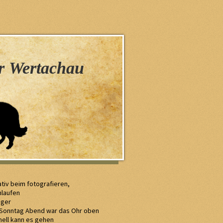
n
er Wertachau
tiv beim fotografieren,
nlaufen
iger
 Sonntag Abend war das Ohr oben
hnell kann es gehen