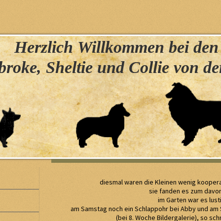
erzlich Willkommen bei de
roke, Sheltie und Collie von d
diesmal waren die Kleinen wenig koopera
sie fanden es zum davo
im Garten war es lust
am Samstag noch ein Schlappohr bei Abby und am
(bei 8. Woche Bildergalerie), so sc