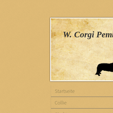
H
W. Corgi Pemb
Startseite
Collie