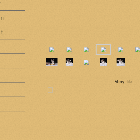
r
en
ht
Abby - lila