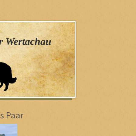
n
er Wertachau
es Paar